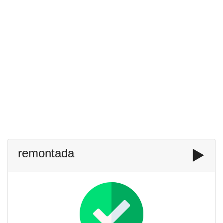
remontada
▶️