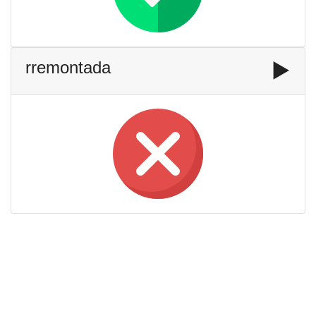
rremontada
▶️