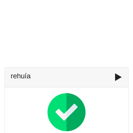
rehuía
▶️