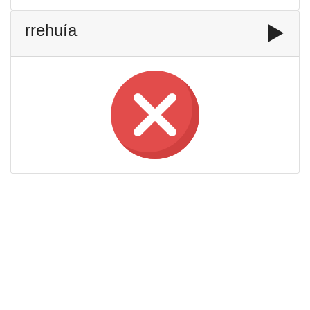
rrehuía
▶️