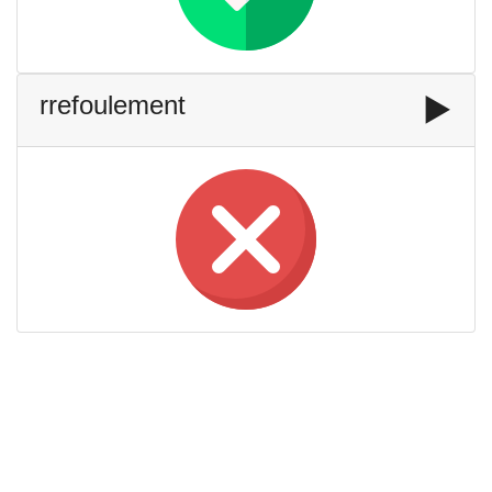
rrefoulement
▶️