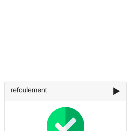
refoulement
▶️