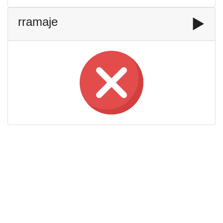
rramaje
▶️