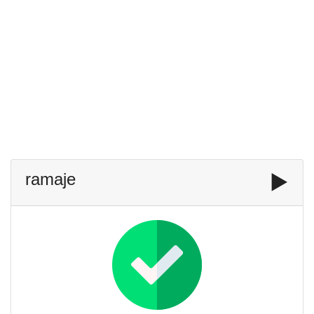
ramaje
▶️