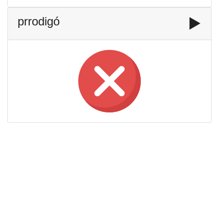
prrodigó
▶️