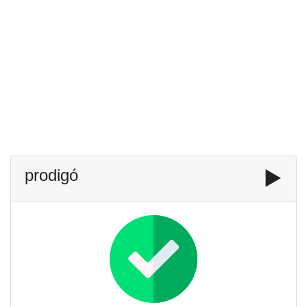
prodigó
▶️