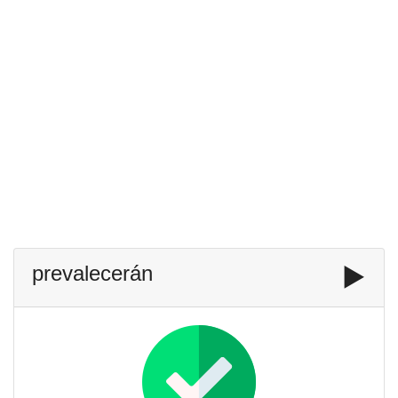
prevalecerán
▶️