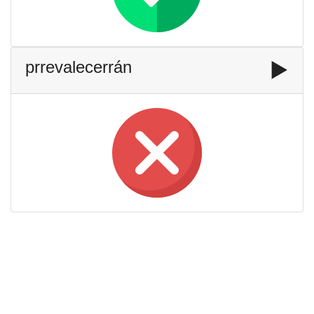
prrevalecerrán
▶️