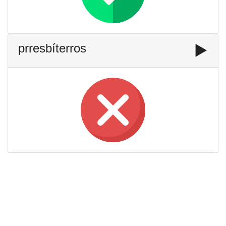
prresbíterros
▶️