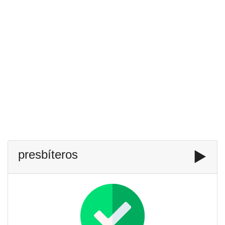
presbíteros
▶️