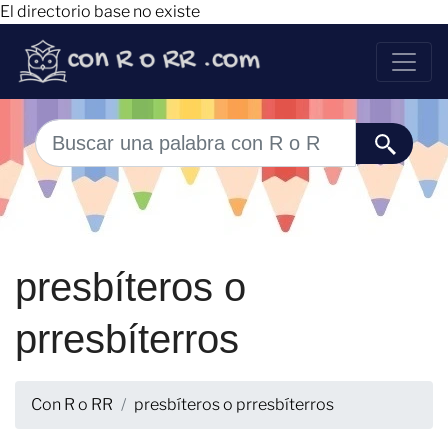
El directorio base no existe
presbíteros o
prresbíterros
Con R o RR
presbíteros o prresbíterros