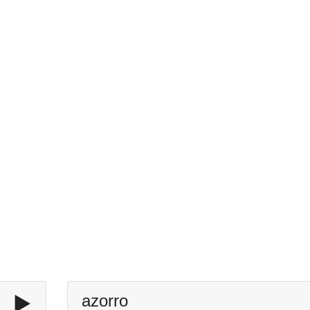
▶️
azorro