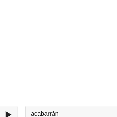
▶️
acabarrán