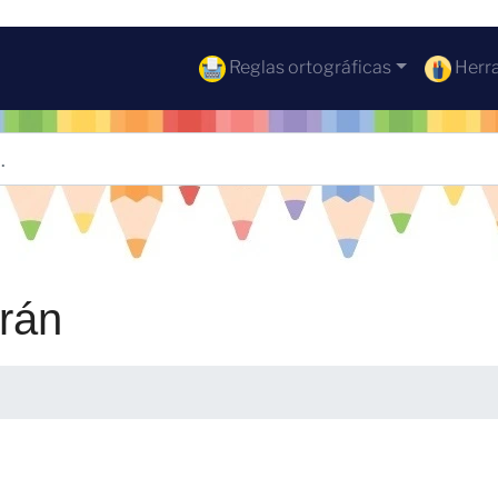
Reglas ortográficas
Herra
rán