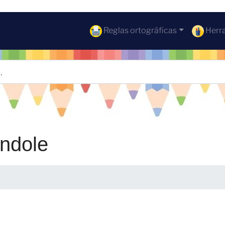
Reglas ortográficas
Herra
éndole