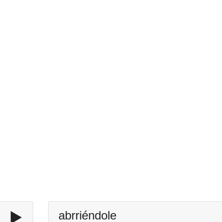
▶️
abrriéndole